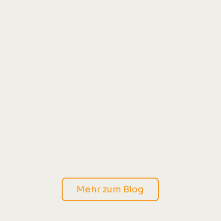
Wenn Worte nicht ankommen –
wie deine Kehle im Human
Design Beziehungen prägt, das
und viel mehr verrate und
erkläre ich dir im Online
Webinar am Fr. 08.08.2025
Mehr zum Blog