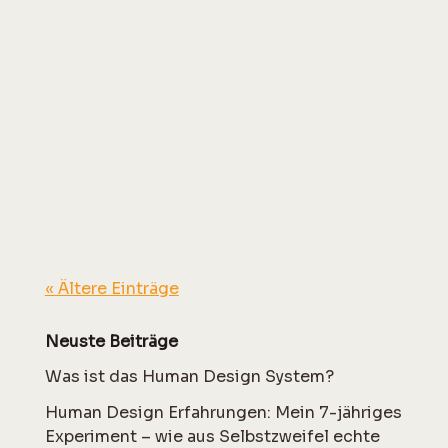
Energie folgt deiner
Aufmerksamkeit.
Oft sind es keine großen
Ereignisse, die unsere Energie
beeinflussen. Es sind die kleinen
Dinge im Alltag.
« Ältere Einträge
Neuste Beiträge
Was ist das Human Design System?
Human Design Erfahrungen: Mein 7-jähriges
Experiment – wie aus Selbstzweifel echte