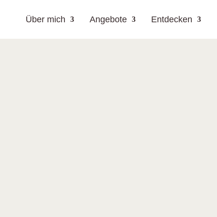
Über mich
Angebote
Entdecken
ahre, was das Human Design System ist, woher es
ein verständlicher Einstieg.