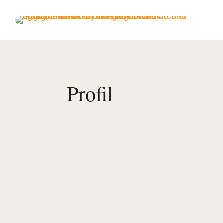
Profil
Human Design einfach erklärt: Erf
kommt und für wen es sich lohnt – d