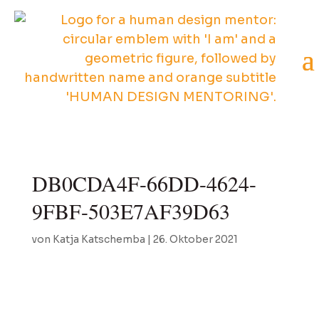
DB0CDA4F-66DD-4624-
9FBF-503E7AF39D63
von
Katja Katschemba
|
26. Oktober 2021