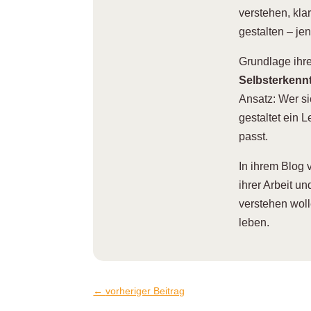
verstehen, kla
gestalten – je
Grundlage ihrer
Selbsterkennt
Ansatz: Wer si
gestaltet ein 
passt.
I
n ihrem Blog 
ihrer Arbeit u
verstehen wol
leben.
←
vorheriger Beitrag