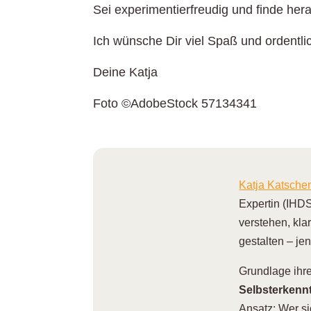
Sei experimentierfreudig und finde her
Ich wünsche Dir viel Spaß und ordentl
Deine Katja
Foto ©AdobeStock 57134341
Katja Katsch
Expertin (IHDS
verstehen, kla
gestalten – je
Grundlage ihrer
Selbsterkennt
Ansatz: Wer si