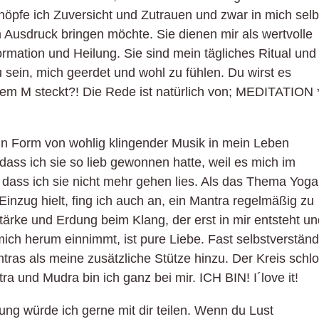
pfe ich Zuversicht und Zutrauen und zwar in mich selb
 Ausdruck bringen möchte. Sie dienen mir als wertvolle
rmation und Heilung. Sie sind mein tägliches Ritual und
u sein, mich geerdet und wohl zu fühlen. Du wirst es
em M steckt?! Die Rede ist natürlich von; MEDITATION 
 in Form von wohlig klingender Musik in mein Leben
 dass ich sie so lieb gewonnen hatte, weil es mich im
, dass ich sie nicht mehr gehen lies. Als das Thema Yoga
nzug hielt, fing ich auch an, ein Mantra regelmäßig zu
ärke und Erdung beim Klang, der erst in mir entsteht u
h herum einnimmt, ist pure Liebe. Fast selbstverständ
ras als meine zusätzliche Stütze hinzu. Der Kreis schl
ra und Mudra bin ich ganz bei mir. ICH BIN! I´love it!
ung würde ich gerne mit dir teilen. Wenn du Lust