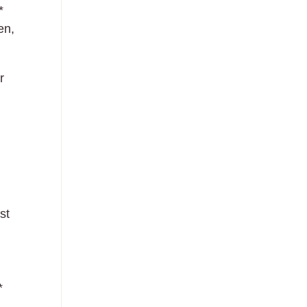
*
en,
r
st
*