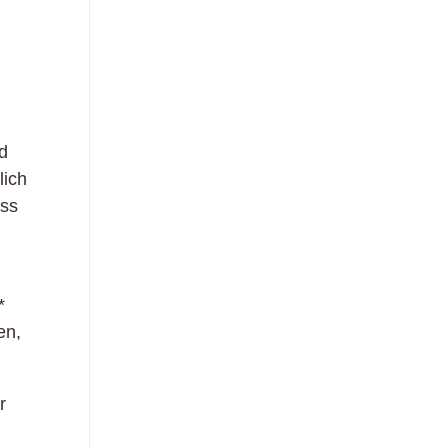
nd
lich
oss
*
en,
r