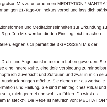
rei großen M´s zu unternehmen MEDITATION * MANTRA 
amigen 21-Tage-Onlinekurs vorbei und lass dich stärk
ationsformen und Meditationseinheiten zur Erkundung zu
3 großen M´s werden dir den Einstieg leicht machen.
tellen, eignen sich perfekt die 3 GROSSEN M`s der
er Dreh- und Angelpunkt in meinem Leben geworden. Sie
ise eine innere Ruhe, eine tiefe Verbindung zu mir selbst
pfe ich Zuversicht und Zutrauen und zwar in mich selb
 Ausdruck bringen möchte. Sie dienen mir als wertvolle
rmation und Heilung. Sie sind mein tägliches Ritual und
u sein, mich geerdet und wohl zu fühlen. Du wirst es
em M steckt?! Die Rede ist natürlich von; MEDITATION 