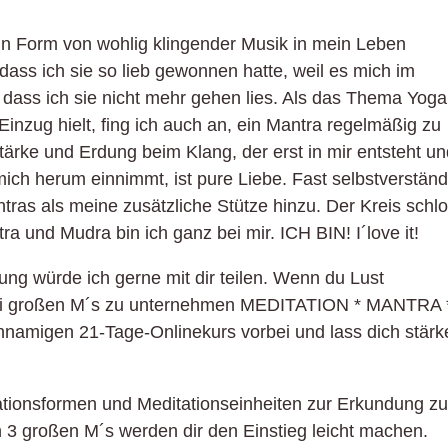
 in Form von wohlig klingender Musik in mein Leben
 dass ich sie so lieb gewonnen hatte, weil es mich im
, dass ich sie nicht mehr gehen lies. Als das Thema Yoga
nzug hielt, fing ich auch an, ein Mantra regelmäßig zu
ärke und Erdung beim Klang, der erst in mir entsteht u
h herum einnimmt, ist pure Liebe. Fast selbstverständ
ras als meine zusätzliche Stütze hinzu. Der Kreis schl
ra und Mudra bin ich ganz bei mir. ICH BIN! I´love it!
ung würde ich gerne mit dir teilen. Wenn du Lust
rei großen M´s zu unternehmen MEDITATION * MANTRA 
amigen 21-Tage-Onlinekurs vorbei und lass dich stärk
ationsformen und Meditationseinheiten zur Erkundung zu
3 großen M´s werden dir den Einstieg leicht machen.