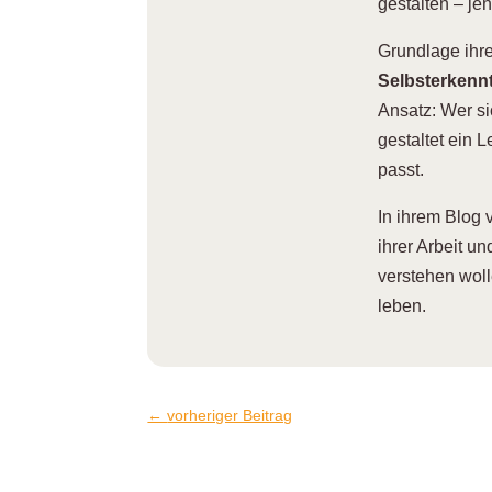
gestalten – je
Grundlage ihrer
Selbsterkennt
Ansatz: Wer si
gestaltet ein 
passt.
I
n ihrem Blog 
ihrer Arbeit u
verstehen wol
leben.
←
vorheriger Beitrag