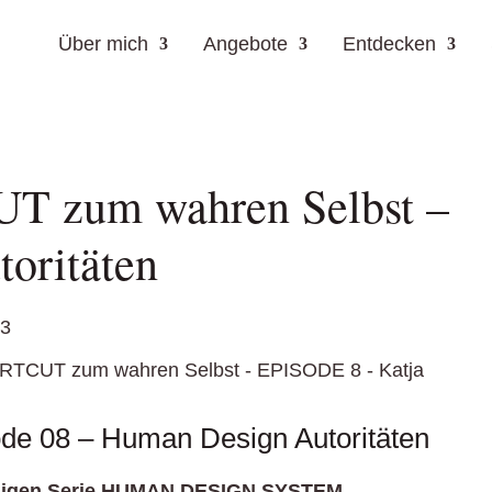
Über mich
Angebote
Entdecken
T zum wahren Selbst –
oritäten
23
 08 – Human Design Autoritäten
teiligen Serie HUMAN DESIGN SYSTEM