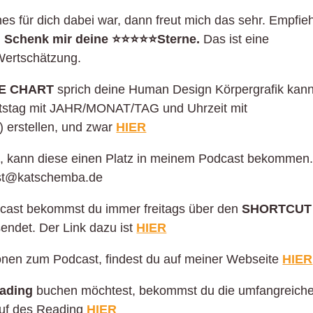
es für dich dabei war, dann freut mich das sehr. Empfieh
.
Schenk mir deine ⭐️⭐️⭐️⭐️⭐️Sterne.
Das ist eine
ertschätzung.
EE CHART
sprich deine Human Design Körpergrafik kann
urtstag mit JAHR/MONAT/TAG und Uhrzeit mit
erstellen, und zwar
HIER
t, kann diese einen Platz in meinem Podcast bekommen
ast@katschemba.de
cast bekommst du immer freitags über den
SHORTCUT
sendet. Der Link dazu ist
HIER
tionen zum Podcast, findest du auf meiner Webseite
HIER
ading
buchen möchtest, bekommst du die umfangreich
auf des Reading
HIER