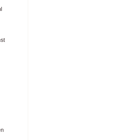
l
st
.
en