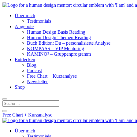
Über mich
Testimonials
Angebote
Human Design Basis Reading
Human Design Themen Reading
Buch Edition: Du – personalisierte Analyse
KOMPASS – VIP Mentoring
KAMINO² – Gruppenprogramm
Entdecken
Blog
Podcast
Free Chart + Kurzanalyse
Newsletter
Shop
Free Chart + Kurzanalyse
Über mich
Testimonials