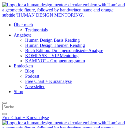
Über mich
Testimonials
Angebote
Human Design Basis Reading
Human Design Themen Reading
Buch Edition: Du – personalisierte Analyse
KOMPASS – VIP Mentoring
KAMINO² – Gruppenprogramm
Entdecken
Blog
Podcast
Free Chart + Kurzanalyse
Newsletter
Shop
Free Chart + Kurzanalyse